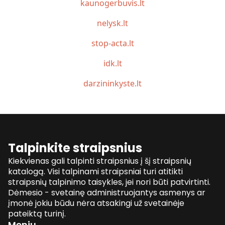
kaunogerbuvis.lt
nelysk.lt
stop-acta.lt
idk.lt
darzininkyste.lt
Talpinkite straipsnius
Kiekvienas gali talpinti straipsnius į šį straipsnių
katalogą. Visi talpinami straipsniai turi atitikti
straipsnių talpinimo taisykles, jei nori būti patvirtinti.
Dėmesio - svetainę administruojantys asmenys ar
įmonė jokiu būdu nėra atsakingi už svetainėje
pateiktą turinį.
Meniu