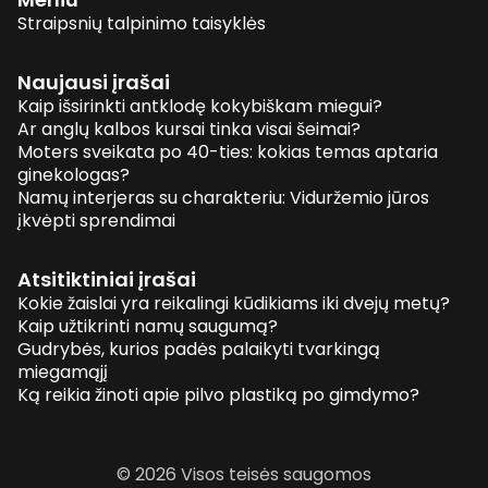
Straipsnių talpinimo taisyklės
Naujausi įrašai
Kaip išsirinkti antklodę kokybiškam miegui?
Ar anglų kalbos kursai tinka visai šeimai?
Moters sveikata po 40-ties: kokias temas aptaria
ginekologas?
Namų interjeras su charakteriu: Viduržemio jūros
įkvėpti sprendimai
Atsitiktiniai įrašai
Kokie žaislai yra reikalingi kūdikiams iki dvejų metų?
Kaip užtikrinti namų saugumą?
Gudrybės, kurios padės palaikyti tvarkingą
miegamąjį
Ką reikia žinoti apie pilvo plastiką po gimdymo?
© 2026 Visos teisės saugomos