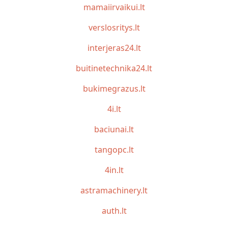
mamaiirvaikui.lt
verslosritys.lt
interjeras24.lt
buitinetechnika24.lt
bukimegrazus.lt
4i.lt
baciunai.lt
tangopc.lt
4in.lt
astramachinery.lt
auth.lt