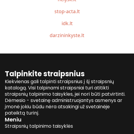
stop-acta.lt
idk.lt
darzininkyste.lt
Talpinkite straipsnius
Kiekvienas gali talpinti straipsnius į šį straipsnių
katalogą. Visi talpinami straipsniai turi atitikti
straipsnių talpinimo taisykles, jei nori būti patvirtinti.
Dėmesio - svetainę administruojantys asmenys ar
įmonė jokiu būdu nėra atsakingi už svetainėje
pateiktą turinį.
Meniu
Straipsnių talpinimo taisyklės