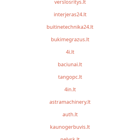
verslosritys.lt
interjeras24.lt
buitinetechnika24.lt
bukimegrazus.lt
4i.lt
baciunai.lt
tangopc.lt
4in.lt
astramachinery.lt
auth.lt
kaunogerbuvis.lt
nelysk.lt