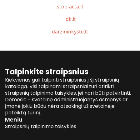
stop-acta.lt
idk.lt
darzininkyste.lt
Talpinkite straipsnius
Kiekvienas gali talpinti straipsnius į šį straipsnių
katalogą. Visi talpinami straipsniai turi atitikti
straipsnių talpinimo taisykles, jei nori būti patvirtinti.
Dėmesio - svetainę administruojantys asmenys ar
įmonė jokiu būdu nėra atsakingi už svetainėje
pateiktą turinį.
Meniu
Straipsnių talpinimo taisyklės