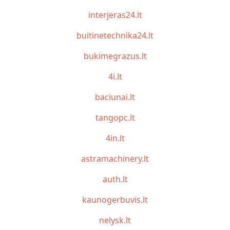
interjeras24.lt
buitinetechnika24.lt
bukimegrazus.lt
4i.lt
baciunai.lt
tangopc.lt
4in.lt
astramachinery.lt
auth.lt
kaunogerbuvis.lt
nelysk.lt