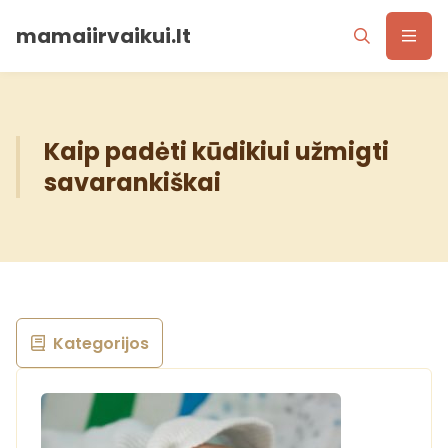
mamaiirvaikui.lt
Kaip padėti kūdikiui užmigti
savarankiškai
Kategorijos