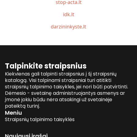
stop-acta.lt
idk.lt
darzininkyste.lt
Talpinkite straipsnius
Kiekvienas gali talpinti straipsnius į šį straipsnių
katalogą. Visi talpinami straipsniai turi atitikti
straipsnių talpinimo taisykles, jei nori būti patvirtinti.
Dėmesio - svetainę administruojantys asmenys ar
įmonė jokiu būdu nėra atsakingi už svetainėje
pateiktą turinį.
Meniu
Straipsnių talpinimo taisyklės
Naujausi įrašai