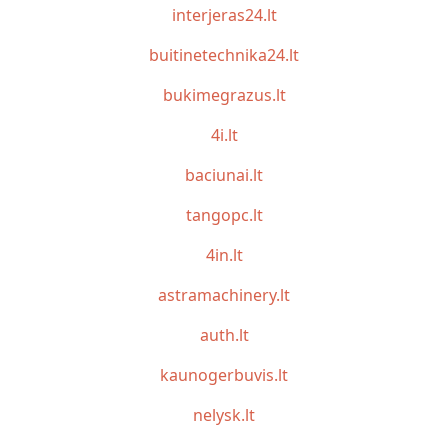
interjeras24.lt
buitinetechnika24.lt
bukimegrazus.lt
4i.lt
baciunai.lt
tangopc.lt
4in.lt
astramachinery.lt
auth.lt
kaunogerbuvis.lt
nelysk.lt