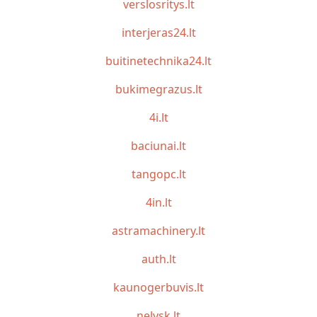
verslosritys.lt
interjeras24.lt
buitinetechnika24.lt
bukimegrazus.lt
4i.lt
baciunai.lt
tangopc.lt
4in.lt
astramachinery.lt
auth.lt
kaunogerbuvis.lt
nelysk.lt