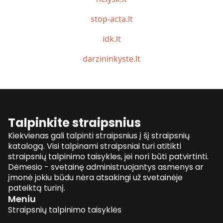
stop-acta.lt
idk.lt
darzininkyste.lt
Talpinkite straipsnius
Kiekvienas gali talpinti straipsnius į šį straipsnių
katalogą. Visi talpinami straipsniai turi atitikti
straipsnių talpinimo taisykles, jei nori būti patvirtinti.
Dėmesio - svetainę administruojantys asmenys ar
įmonė jokiu būdu nėra atsakingi už svetainėje
pateiktą turinį.
Meniu
Straipsnių talpinimo taisyklės