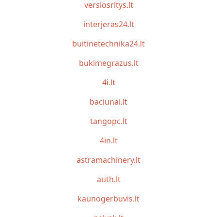
verslosritys.lt
interjeras24.lt
buitinetechnika24.lt
bukimegrazus.lt
4i.lt
baciunai.lt
tangopc.lt
4in.lt
astramachinery.lt
auth.lt
kaunogerbuvis.lt