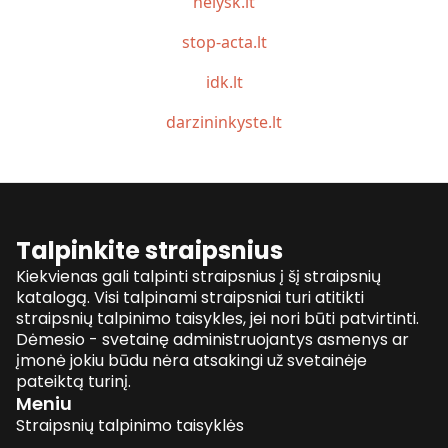
nelysk.lt
stop-acta.lt
idk.lt
darzininkyste.lt
Talpinkite straipsnius
Kiekvienas gali talpinti straipsnius į šį straipsnių
katalogą. Visi talpinami straipsniai turi atitikti
straipsnių talpinimo taisykles, jei nori būti patvirtinti.
Dėmesio - svetainę administruojantys asmenys ar
įmonė jokiu būdu nėra atsakingi už svetainėje
pateiktą turinį.
Meniu
Straipsnių talpinimo taisyklės