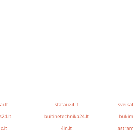
ai.lt
statau24.lt
sveika
s24.lt
buitinetechnika24.lt
bukim
c.lt
4in.lt
astram