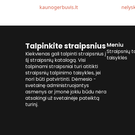
kaunogerbuvis.lt
nelysk
Talpinkite straipsnius
Meniu
Straipsnių t
Kiekvienas gali talpinti straipsnius į
taisyklės
šį straipsnių katalogą. Visi
talpinami straipsniai turi atitikti
straipsnių talpinimo taisykles, jei
nori būti patvirtinti. Dėmesio -
svetainę administruojantys
asmenys ar įmonė jokiu būdu nėra
atsakingi už svetainėje pateiktą
turinį.