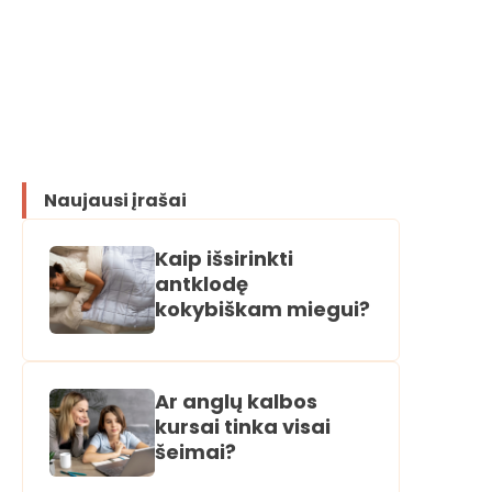
Naujausi įrašai
Kaip išsirinkti
antklodę
kokybiškam miegui?
Ar anglų kalbos
kursai tinka visai
šeimai?