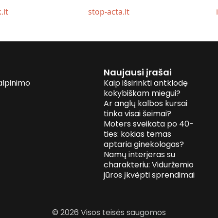
.lt
stop-acta.lt
Naujausi įrašai
alpinimo
Kaip išsirinkti antklodę
kokybiškam miegui?
Ar anglų kalbos kursai
tinka visai šeimai?
Moters sveikata po 40-
ties: kokias temas
aptaria ginekologas?
Namų interjeras su
charakteriu: Viduržemio
jūros įkvėpti sprendimai
© 2026 Visos teisės saugomos