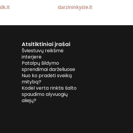
idk.lt
darzininkyste.lt
Atsitiktiniai įrašai
Šviestuvų reikšmė
interjere
Patalpų šildymo
sprendimai darželiuose
Nuo ko pradėti sveiką
mitybą?
Kodėl verta rinktis šalto
spaudimo alyvuogių
aliejų?