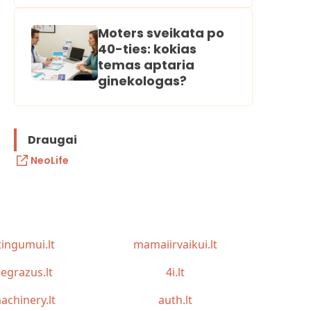
Moters sveikata po
40-ties: kokias
temas aptaria
ginekologas?
Draugai
NeoLife
tingumui.lt
mamaiirvaikui.lt
egrazus.lt
4i.lt
achinery.lt
auth.lt