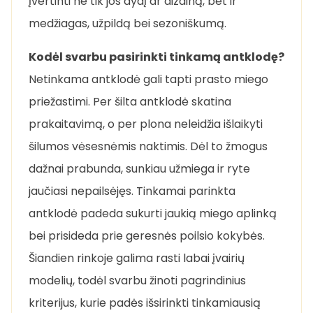
įvertinti ne tik jos dydį ar dizainą, bet ir
medžiagas, užpildą bei sezoniškumą.
Kodėl svarbu pasirinkti tinkamą antklodę?
Netinkama antklodė gali tapti prasto miego
priežastimi. Per šilta antklodė skatina
prakaitavimą, o per plona neleidžia išlaikyti
šilumos vėsesnėmis naktimis. Dėl to žmogus
dažnai prabunda, sunkiau užmiega ir ryte
jaučiasi nepailsėjęs. Tinkamai parinkta
antklodė padeda sukurti jaukią miego aplinką
bei prisideda prie geresnės poilsio kokybės.
Šiandien rinkoje galima rasti labai įvairių
modelių, todėl svarbu žinoti pagrindinius
kriterijus, kurie padės išsirinkti tinkamiausią