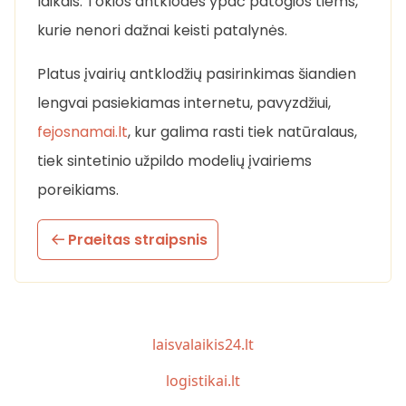
laikais. Tokios antklodės ypač patogios tiems,
kurie nenori dažnai keisti patalynės.
Platus įvairių antklodžių pasirinkimas šiandien
lengvai pasiekiamas internetu, pavyzdžiui,
fejosnamai.lt
, kur galima rasti tiek natūralaus,
tiek sintetinio užpildo modelių įvairiems
poreikiams.
Praeitas straipsnis
laisvalaikis24.lt
logistikai.lt