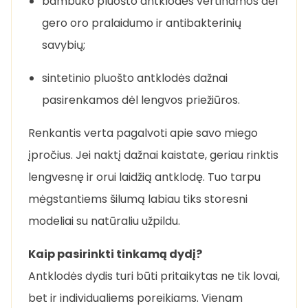
bambuko pluošto antklodės vertinamos dėl
gero oro pralaidumo ir antibakterinių
savybių;
sintetinio pluošto antklodės dažnai
pasirenkamos dėl lengvos priežiūros.
Renkantis verta pagalvoti apie savo miego
įpročius. Jei naktį dažnai kaistate, geriau rinktis
lengvesnę ir orui laidžią antklodę. Tuo tarpu
mėgstantiems šilumą labiau tiks storesni
modeliai su natūraliu užpildu.
Kaip pasirinkti tinkamą dydį?
Antklodės dydis turi būti pritaikytas ne tik lovai,
bet ir individualiems poreikiams. Vienam