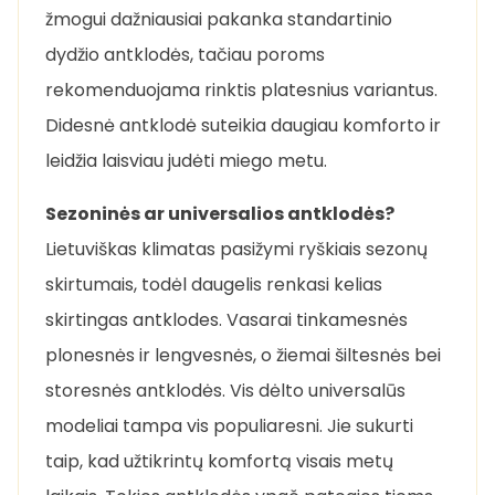
žmogui dažniausiai pakanka standartinio
dydžio antklodės, tačiau poroms
rekomenduojama rinktis platesnius variantus.
Didesnė antklodė suteikia daugiau komforto ir
leidžia laisviau judėti miego metu.
Sezoninės ar universalios antklodės?
Lietuviškas klimatas pasižymi ryškiais sezonų
skirtumais, todėl daugelis renkasi kelias
skirtingas antklodes. Vasarai tinkamesnės
plonesnės ir lengvesnės, o žiemai šiltesnės bei
storesnės antklodės. Vis dėlto universalūs
modeliai tampa vis populiaresni. Jie sukurti
taip, kad užtikrintų komfortą visais metų