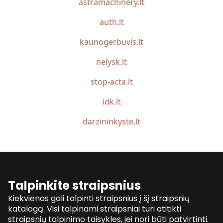
astramachinery.lt
auth.lt
kaunogerbuvis.lt
nelysk.lt
stop-acta.lt
idk.lt
darzininkyste.lt
Talpinkite straipsnius
Kiekvienas gali talpinti straipsnius į šį straipsnių
katalogą. Visi talpinami straipsniai turi atitikti
straipsnių talpinimo taisykles, jei nori būti patvirtinti.