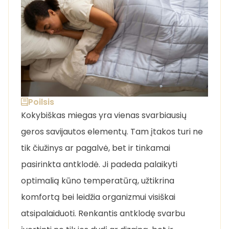
Poilsis
Kokybiškas miegas yra vienas svarbiausių
geros savijautos elementų. Tam įtakos turi ne
tik čiužinys ar pagalvė, bet ir tinkamai
pasirinkta antklodė. Ji padeda palaikyti
optimalią kūno temperatūrą, užtikrina
komfortą bei leidžia organizmui visiškai
atsipalaiduoti. Renkantis antklodę svarbu