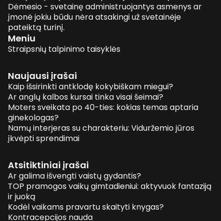
Dėmesio - svetainę administruojantys asmenys ar
įmonė jokiu būdu nėra atsakingi už svetainėje
pateiktą turinį.
Meniu
Straipsnių talpinimo taisyklės
Naujausi įrašai
Kaip išsirinkti antklodę kokybiškam miegui?
Ar anglų kalbos kursai tinka visai šeimai?
Moters sveikata po 40-ties: kokias temas aptaria
ginekologas?
Namų interjeras su charakteriu: Viduržemio jūros
įkvėpti sprendimai
Atsitiktiniai įrašai
Ar galima išvengti vaistų gydantis?
TOP pramogos vaikų gimtadieniui: aktyvuok fantaziją
ir juoką
Kodėl vaikams pravartu skaityti knygas?
Kontracepcijos nauda