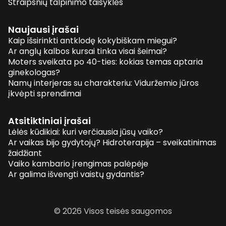
Straipsnių talpinimo taisyklės
Naujausi įrašai
Kaip išsirinkti antklodę kokybiškam miegui?
Ar anglų kalbos kursai tinka visai šeimai?
Moters sveikata po 40-ties: kokias temas aptaria
ginekologas?
Namų interjeras su charakteriu: Viduržemio jūros
įkvėpti sprendimai
Atsitiktiniai įrašai
Lėlės kūdikiai: kuri verčiausia jūsų vaiko?
Ar vaikas bijo gydytojų? Hidroterapija – sveikatinimas
žaidžiant
Vaiko kambario įrengimas palėpėje
Ar galima išvengti vaistų gydantis?
© 2026 Visos teisės saugomos