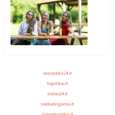
laisvalaikis24.lt
logistikai.lt
statau24.lt
sveikatingumui.lt
mamaiirvaikui.lt