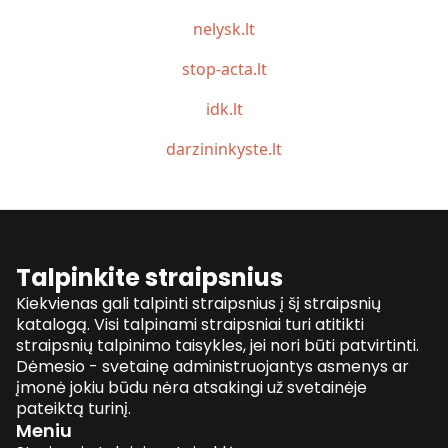
nelysk.lt
stop-acta.lt
idk.lt
darzininkyste.lt
Talpinkite straipsnius
Kiekvienas gali talpinti straipsnius į šį straipsnių
katalogą. Visi talpinami straipsniai turi atitikti
straipsnių talpinimo taisykles, jei nori būti patvirtinti.
Dėmesio - svetainę administruojantys asmenys ar
įmonė jokiu būdu nėra atsakingi už svetainėje
pateiktą turinį.
Meniu