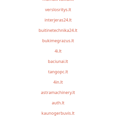
verslosritys.lt
interjeras24.lt
buitinetechnika24.lt
bukimegrazus.lt
4i.lt
baciunai.lt
tangopc.lt
4in.lt
astramachinery.lt
auth.lt
kaunogerbuvis.lt