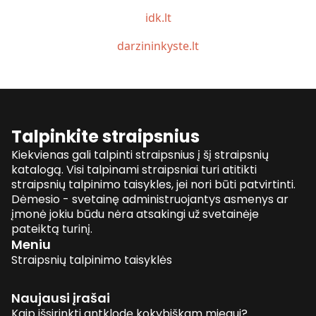
idk.lt
darzininkyste.lt
Talpinkite straipsnius
Kiekvienas gali talpinti straipsnius į šį straipsnių
katalogą. Visi talpinami straipsniai turi atitikti
straipsnių talpinimo taisykles, jei nori būti patvirtinti.
Dėmesio - svetainę administruojantys asmenys ar
įmonė jokiu būdu nėra atsakingi už svetainėje
pateiktą turinį.
Meniu
Straipsnių talpinimo taisyklės
Naujausi įrašai
Kaip išsirinkti antklodę kokybiškam miegui?