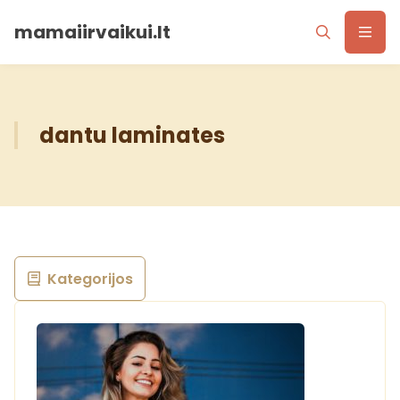
mamaiirvaikui.lt
dantu laminates
Kategorijos