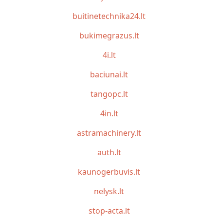
buitinetechnika24.lt
bukimegrazus.lt
4i.lt
baciunai.lt
tangopc.lt
4in.lt
astramachinery.lt
auth.lt
kaunogerbuvis.lt
nelysk.lt
stop-acta.lt