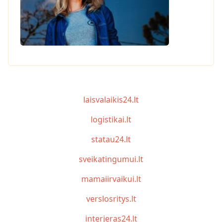
laisvalaikis24.lt
logistikai.lt
statau24.lt
sveikatingumui.lt
mamaiirvaikui.lt
verslosritys.lt
interjeras24.lt