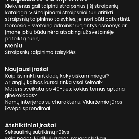
Kiekvienas gali talpinti straipsnius į šį straipsnių
katalogą. Visi talpinami straipsniai turi atitikti
straipsnių talpinimo taisykles, jei nori būti patvirtinti.
Dėmesio - svetainę administruojantys asmenys ar
įmonė jokiu būdu nėra atsakingi už svetainėje
pateiktą turinį.
Meniu
Straipsnių talpinimo taisyklės
Naujausi įrašai
Kaip išsirinkti antklodę kokybiškam miegui?
Ar anglų kalbos kursai tinka visai šeimai?
Moters sveikata po 40-ties: kokias temas aptaria
ginekologas?
Namų interjeras su charakteriu: Viduržemio jūros
įkvėpti sprendimai
Atsitiktiniai įrašai
Seksualinių sutrikimų rūšys
Kaip padėti kūdikiui užmigti savarankiškai?