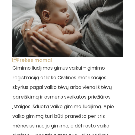
Prekės mamai
Gimimo liudijimas gimus vaikui – gimimo
registraciją atlieka Civilinės metrikacijos
skyrius pagal vaiko tėvų arba vieno iš tėvų
pareiškimą ir asmens sveikatos priežiūros
įstaigos išduotą vaiko gimimo liudijimą. Apie
vaiko gimimą turi būti pranešta per tris
mėnesius nuo jo gimimo, o dėl rasto vaiko