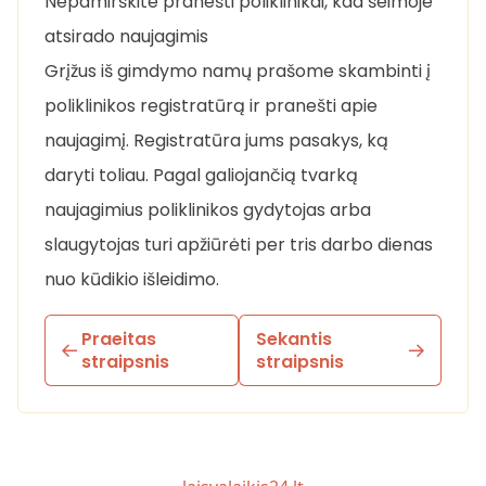
Nepamirškite pranešti poliklinikai, kad šeimoje
atsirado naujagimis
Grįžus iš gimdymo namų prašome skambinti į
poliklinikos registratūrą ir pranešti apie
naujagimį. Registratūra jums pasakys, ką
daryti toliau. Pagal galiojančią tvarką
naujagimius poliklinikos gydytojas arba
slaugytojas turi apžiūrėti per tris darbo dienas
nuo kūdikio išleidimo.
Praeitas
Sekantis
straipsnis
straipsnis