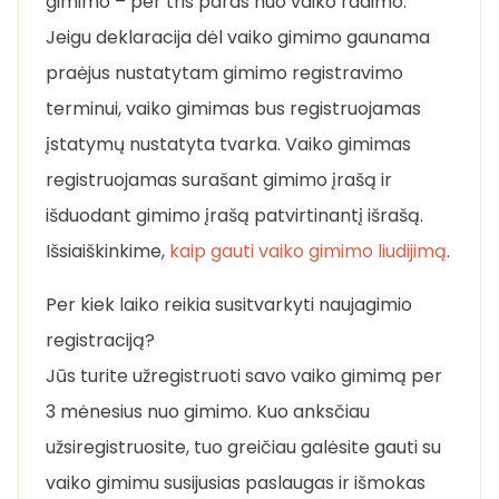
gimimo – per tris paras nuo vaiko radimo.
Jeigu deklaracija dėl vaiko gimimo gaunama
praėjus nustatytam gimimo registravimo
terminui, vaiko gimimas bus registruojamas
įstatymų nustatyta tvarka. Vaiko gimimas
registruojamas surašant gimimo įrašą ir
išduodant gimimo įrašą patvirtinantį išrašą.
Išsiaiškinkime,
kaip gauti vaiko gimimo liudijimą
.
Per kiek laiko reikia susitvarkyti naujagimio
registraciją?
Jūs turite užregistruoti savo vaiko gimimą per
3 mėnesius nuo gimimo. Kuo anksčiau
užsiregistruosite, tuo greičiau galėsite gauti su
vaiko gimimu susijusias paslaugas ir išmokas