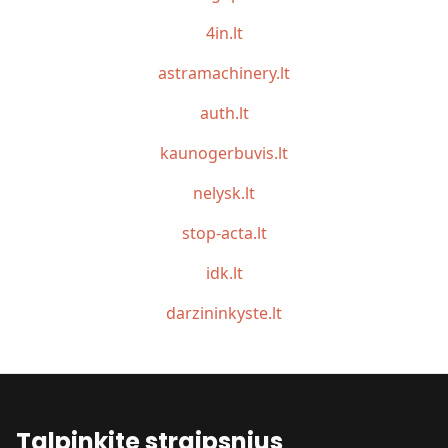
4in.lt
astramachinery.lt
auth.lt
kaunogerbuvis.lt
nelysk.lt
stop-acta.lt
idk.lt
darzininkyste.lt
Talpinkite straipsnius