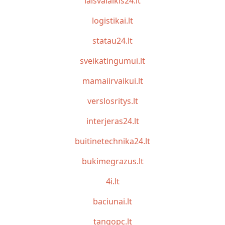
laisvalaikis24.lt
logistikai.lt
statau24.lt
sveikatingumui.lt
mamaiirvaikui.lt
verslosritys.lt
interjeras24.lt
buitinetechnika24.lt
bukimegrazus.lt
4i.lt
baciunai.lt
tangopc.lt