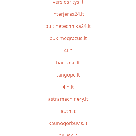
verslosritys.lt
interjeras24.lt
buitinetechnika24.lt
bukimegrazus.lt
4i.lt
baciunai.lt
tangopc.lt
4in.lt
astramachinery.lt
auth.lt
kaunogerbuvis.lt
nelysk.lt