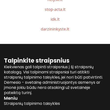
stop-acta.lt
idk.lt
darzininkyste.lt
Talpinkite straipsnius
Kiekvienas gali talpinti straipsnius į šį straipsnių
katalogą. Visi talpinami straipsniai turi atitikti
straipsnių talpinimo taisykles, jei nori būti patvirtinti.
Dėmesio - svetainę administruojantys asmenys ar
įmonė jokiu būdu nėra atsakingi už svetainėje
pateiktą turinį.
Meniu
Straipsnių talpinimo taisyklės