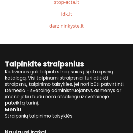
stop-acta.lt
idk.lt
darzininkyste.lt
Talpinkite straipsnius
Kiekvienas gali talpinti straipsnius į šį straipsnių
katalogą. Visi talpinami straipsniai turi atitikti
straipsnių talpinimo taisykles, jei nori būti patvirtinti.
Dėmesio - svetainę administruojantys asmenys ar
įmonė jokiu būdu nėra atsakingi už svetainėje
pateiktą turinį.
Meniu
Straipsnių talpinimo taisyklės
Naujausi įrašai