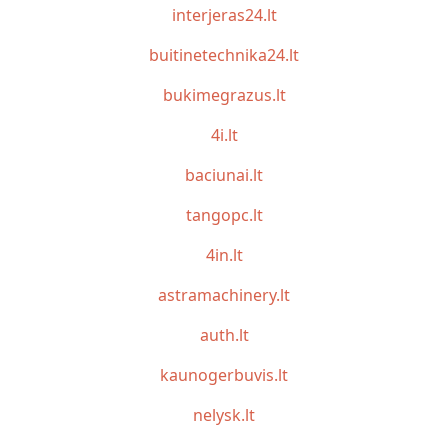
interjeras24.lt
buitinetechnika24.lt
bukimegrazus.lt
4i.lt
baciunai.lt
tangopc.lt
4in.lt
astramachinery.lt
auth.lt
kaunogerbuvis.lt
nelysk.lt