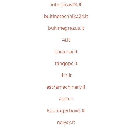
interjeras24.lt
buitinetechnika24.lt
bukimegrazus.lt
4i.lt
baciunai.lt
tangopc.lt
4in.lt
astramachinery.lt
auth.lt
kaunogerbuvis.lt
nelysk.lt