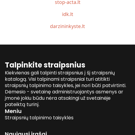
stop-acta.lt
idk.lt
darzininkyste.lt
Talpinkite straipsnius
Kiekvienas gali talpinti straipsnius į šį straipsnių
katalogą. Visi talpinami straipsniai turi atitikti
straipsnių talpinimo taisykles, jei nori būti patvirtinti.
Dėmesio - svetainę administruojantys asmenys ar
įmonė jokiu būdu nėra atsakingi už svetainėje
pateiktą turinį.
Meniu
Straipsnių talpinimo taisyklės
Naujausi įrašai