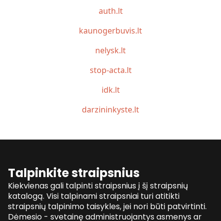
auth.lt
kaunogerbuvis.lt
nelysk.lt
stop-acta.lt
idk.lt
darzininkyste.lt
Talpinkite straipsnius
Kiekvienas gali talpinti straipsnius į šį straipsnių
katalogą. Visi talpinami straipsniai turi atitikti
straipsnių talpinimo taisykles, jei nori būti patvirtinti.
Dėmesio - svetainę administruojantys asmenys ar