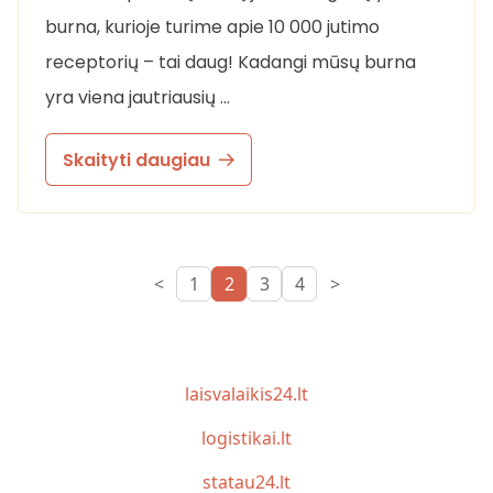
burna, kurioje turime apie 10 000 jutimo
receptorių – tai daug! Kadangi mūsų burna
yra viena jautriausių …
Skaityti daugiau
<
1
2
3
4
>
laisvalaikis24.lt
logistikai.lt
statau24.lt