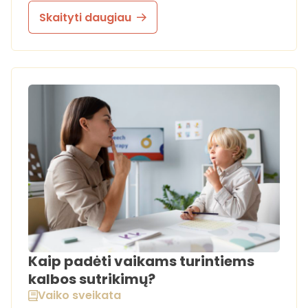
Skaityti daugiau
Kaip padėti vaikams turintiems
kalbos sutrikimų?
Vaiko sveikata