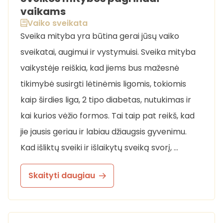
vaikams
Vaiko sveikata
Sveika mityba yra būtina gerai jūsų vaiko
sveikatai, augimui ir vystymuisi. Sveika mityba
vaikystėje reiškia, kad jiems bus mažesnė
tikimybė susirgti lėtinėmis ligomis, tokiomis
kaip širdies liga, 2 tipo diabetas, nutukimas ir
kai kurios vėžio formos. Tai taip pat reikš, kad
jie jausis geriau ir labiau džiaugsis gyvenimu.
Kad išliktų sveiki ir išlaikytų sveiką svorį, …
Skaityti daugiau