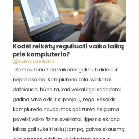
Kodėl reikėtų reguliuoti vaiko laiką
prie kompiuterio?
Vaiko sveikata
Kompiuterio žala vaikams gali būti didelė ir
nepataisoma. Kompiuterio žala sveikatai
dažniausiai būna ta, kad vaikai ilgai sėdėdami
gadina savo akis ir silpnėja jų rega. Besaikis
kompiuterio naudojimas gali turėti neigiamą
poveikį vaiko fizinei sveikatai. Ilgesnis ekrano
laikas gali sukelti akių įtampą, galvos skausmą