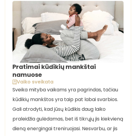
Pratimai kūdikių mankštai
namuose
Vaiko sveikata
Sveika mityba vaikams yra pagrindas, tačiau
kūdikių mankštos yra taip pat labai svarbios.
Gali atrodyti, kad jūsų kūdikis daug laiko
praleidžia gulėdamas, bet iš tikrųjų jis kiekvieną
dieną energingai treniruojasi. Nesvarbu, ar jis