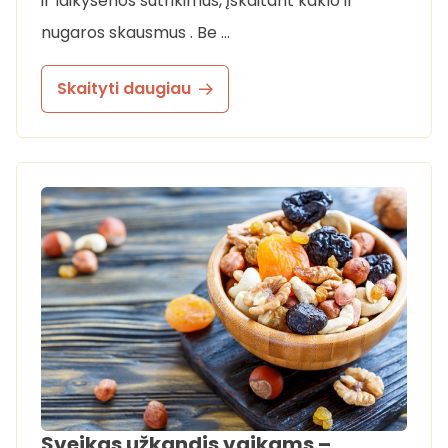
ir laikysenos sutrikimus, įskaitant kaklo ir
nugaros skausmus . Be …
Skaityti daugiau
Sveikas užkandis vaikams –