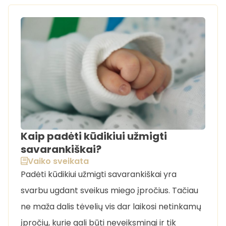
Kaip padėti kūdikiui užmigti
savarankiškai?
Vaiko sveikata
Padėti kūdikiui užmigti savarankiškai yra
svarbu ugdant sveikus miego įpročius. Tačiau
ne maža dalis tėvelių vis dar laikosi netinkamų
įpročių, kurie gali būti neveiksmingi ir tik