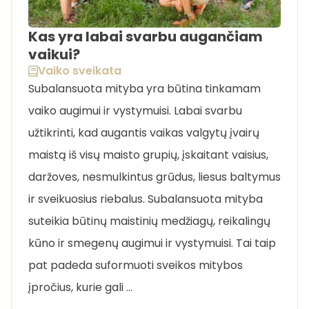
Kas yra labai svarbu augančiam
vaikui?
Vaiko sveikata
Subalansuota mityba yra būtina tinkamam
vaiko augimui ir vystymuisi. Labai svarbu
užtikrinti, kad augantis vaikas valgytų įvairų
maistą iš visų maisto grupių, įskaitant vaisius,
daržoves, nesmulkintus grūdus, liesus baltymus
ir sveikuosius riebalus. Subalansuota mityba
suteikia būtinų maistinių medžiagų, reikalingų
kūno ir smegenų augimui ir vystymuisi. Tai taip
pat padeda suformuoti sveikos mitybos
įpročius, kurie gali …