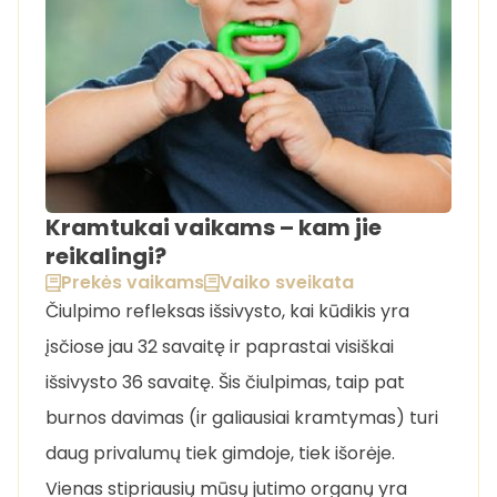
Kramtukai vaikams – kam jie
reikalingi?
Prekės vaikams
Vaiko sveikata
Čiulpimo refleksas išsivysto, kai kūdikis yra
įsčiose jau 32 savaitę ir paprastai visiškai
išsivysto 36 savaitę. Šis čiulpimas, taip pat
burnos davimas (ir galiausiai kramtymas) turi
daug privalumų tiek gimdoje, tiek išorėje.
Vienas stipriausių mūsų jutimo organų yra