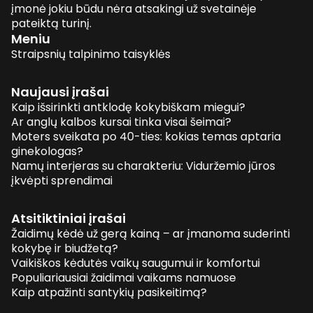
įmonė jokiu būdu nėra atsakingi už svetainėje
pateiktą turinį.
Meniu
Straipsnių talpinimo taisyklės
Naujausi įrašai
Kaip išsirinkti antklodę kokybiškam miegui?
Ar anglų kalbos kursai tinka visai šeimai?
Moters sveikata po 40-ties: kokias temas aptaria
ginekologas?
Namų interjeras su charakteriu: Viduržemio jūros
įkvėpti sprendimai
Atsitiktiniai įrašai
Žaidimų kėdė už gerą kainą – ar įmanoma suderinti
kokybę ir biudžetą?
Vaikiškos kėdutės vaikų saugumui ir komfortui
Populiariausiai žaidimai vaikams namuose
Kaip atpažinti santykių pasikeitimą?