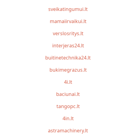
sveikatingumui.lt
mamaiirvaikui.lt
verslosritys.lt
interjeras24.lt
buitinetechnika24.lt
bukimegrazus.lt
4i.lt
baciunai.lt
tangopc.lt
4in.lt
astramachinery.lt