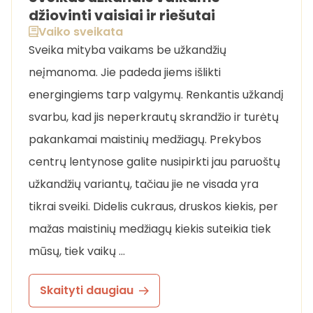
džiovinti vaisiai ir riešutai
Vaiko sveikata
Sveika mityba vaikams be užkandžių
neįmanoma. Jie padeda jiems išlikti
energingiems tarp valgymų. Renkantis užkandį
svarbu, kad jis neperkrautų skrandžio ir turėtų
pakankamai maistinių medžiagų. Prekybos
centrų lentynose galite nusipirkti jau paruoštų
užkandžių variantų, tačiau jie ne visada yra
tikrai sveiki. Didelis cukraus, druskos kiekis, per
mažas maistinių medžiagų kiekis suteikia tiek
mūsų, tiek vaikų …
Skaityti daugiau