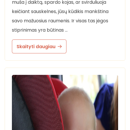
muša į daiktą, spardo kojas, ar svirduliuoja
keičiant sauskelnes, jūsų kūdikis mankština
savo mažuosius raumenis. Ir visas tas jėgos
stiprinimas yra būtinas …
Skaityti daugiau