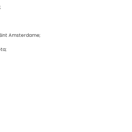
;
ešint Amsterdame;
ta;