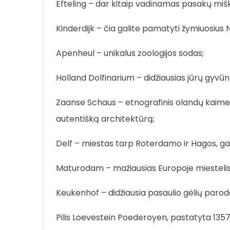
Efteling – dar kitaip vadinamas pasakų mišk
Kinderdijk – čia galite pamatyti žymiuosius
Apenheul – unikalus zoologijos sodas;
Holland Dolfinarium – didžiausias jūrų gyvūn
Zaanse Schaus – etnografinis olandų kaimel
autentišką architektūrą;
Delf – miestas tarp Roterdamo ir Hagos, gar
Maturodam – mažiausias Europoje miestelis
Keukenhof – didžiausia pasaulio gėlių parod
Pilis Loevestein Poederoyen, pastatyta 1357