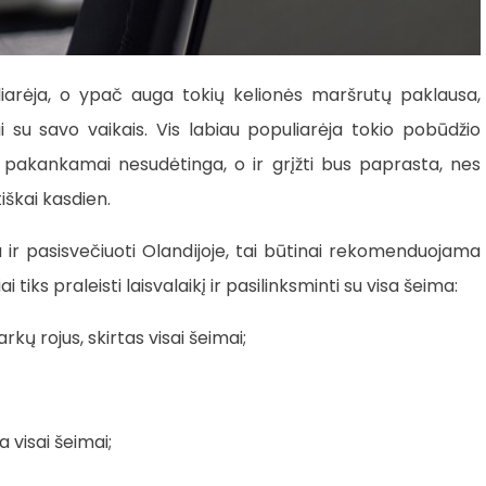
liarėja, o ypač auga tokių kelionės maršrutų paklausa,
vai su savo vaikais. Vis labiau populiarėja tokio pobūdžio
a pakankamai nesudėtinga, o ir grįžti bus paprasta, nes
iškai kasdien.
a ir pasisvečiuoti Olandijoje, tai būtinai rekomenduojama
i tiks praleisti laisvalaikį ir pasilinksminti su visa šeima:
ų rojus, skirtas visai šeimai;
 visai šeimai;