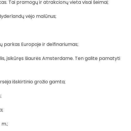
as. Tai pramogų ir atrakcionų vieta visai šeimai;
 Nyderlandų vėjo malūnus;
ų parkas Europoje ir delfinariumas;
is, įsikūręs šiaurės Amsterdame. Ten galite pamatyti
sėja išskirtinio grožio gamta;
;
a;
 m.;