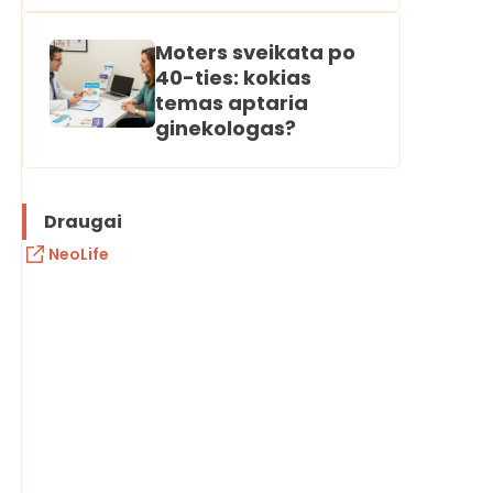
Moters sveikata po
40-ties: kokias
temas aptaria
ginekologas?
Draugai
NeoLife