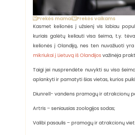
Prekės mamai
Prekės vaikams
Kasmet kelionės į užsienį vis labiau popu
kuriais galėtų keliauti visa šeima, t.y. tė
kelionės į Olandiją, nes ten nuvažiuoti yr
mikriukai į Lietuvą iš Olandijos
važinėja prakt
Taigi jei nusprendėte nuvykti su visa šeim
aplankyti ir pamatyti šias vietas, kurios puikia
Diunrell- vandens pramogų ir atrakcionų park
Artris – seniausias zoologijos sodas;
Valibi pasaulis – pramogų ir atrakcionų vieta