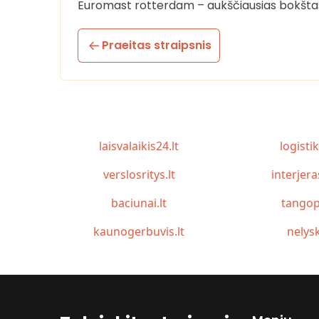
Euromast rotterdam – aukščiausias bokšt
Praeitas straipsnis
laisvalaikis24.lt
logistik
verslosritys.lt
interjera
baciunai.lt
tangop
kaunogerbuvis.lt
nelysk