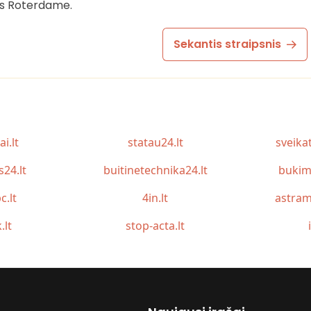
as Roterdame.
Sekantis straipsnis
ai.lt
statau24.lt
sveika
s24.lt
buitinetechnika24.lt
bukim
c.lt
4in.lt
astram
.lt
stop-acta.lt