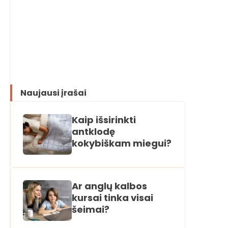
Naujausi įrašai
Kaip išsirinkti
antklodę
kokybiškam miegui?
Ar anglų kalbos
kursai tinka visai
šeimai?