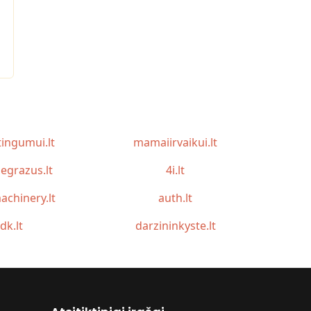
tingumui.lt
mamaiirvaikui.lt
egrazus.lt
4i.lt
achinery.lt
auth.lt
idk.lt
darzininkyste.lt