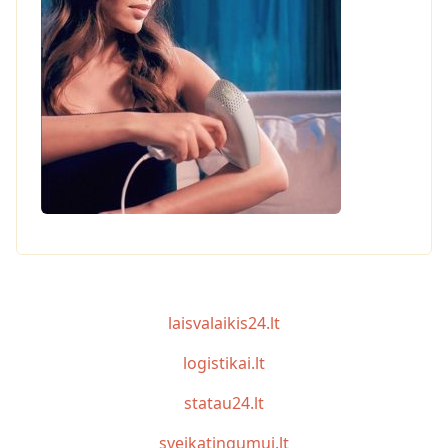
laisvalaikis24.lt
logistikai.lt
statau24.lt
sveikatingumui.lt