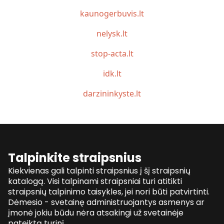
kaunogerbuvis.lt
nelysk.lt
stop-acta.lt
idk.lt
darzininkyste.lt
Talpinkite straipsnius
Kiekvienas gali talpinti straipsnius į šį straipsnių
katalogą. Visi talpinami straipsniai turi atitikti
straipsnių talpinimo taisykles, jei nori būti patvirtinti.
Dėmesio - svetainę administruojantys asmenys ar
įmonė jokiu būdu nėra atsakingi už svetainėje
pateiktą turinį.