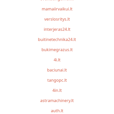
mamaiirvaikui.lt
verslosritys.lt
interjeras24.lt
buitinetechnika24.lt
bukimegrazus.lt
4i.lt
baciunai.lt
tangopc.lt
4in.lt
astramachinery.lt
auth.lt