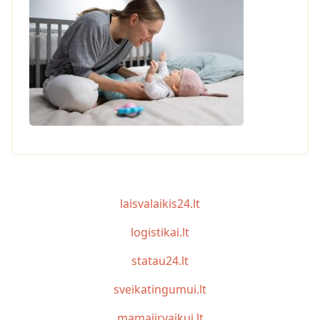
laisvalaikis24.lt
logistikai.lt
statau24.lt
sveikatingumui.lt
mamaiirvaikui.lt