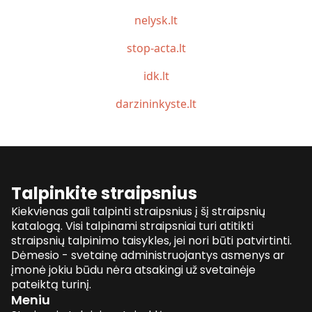
nelysk.lt
stop-acta.lt
idk.lt
darzininkyste.lt
Talpinkite straipsnius
Kiekvienas gali talpinti straipsnius į šį straipsnių
katalogą. Visi talpinami straipsniai turi atitikti
straipsnių talpinimo taisykles, jei nori būti patvirtinti.
Dėmesio - svetainę administruojantys asmenys ar
įmonė jokiu būdu nėra atsakingi už svetainėje
pateiktą turinį.
Meniu