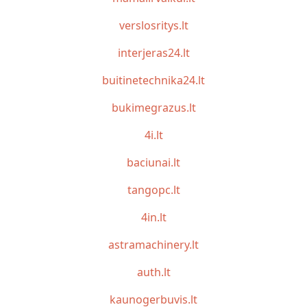
verslosritys.lt
interjeras24.lt
buitinetechnika24.lt
bukimegrazus.lt
4i.lt
baciunai.lt
tangopc.lt
4in.lt
astramachinery.lt
auth.lt
kaunogerbuvis.lt