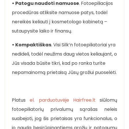
• Patogu naudoti namuose
. Fotoepiliacijos
procedūras atliksite namuose patys, todėl
nereikės keliauti į kosmetologo kabinetą –
sutaupysite laiko ir finansų.
• Kompaktiškas
. Visi Silk‘n fotoepiliatoriai yra
nedideli, todėl neužims daug vietos keliaujant, o
Jūs visada būsite tikri, kad po ranka turite
nepamainomą prietaisą Jūsų grožiui puoselėti.
Platus
el. parduotuvėje Hairfree.lt
siūlomų
fotoepiliatorių privalumų sąrašas neleis
suabejoti, jog šis prietaisas yra funkcionalus, o
jo nauda besirūpinantiems grožiu ir patogumu