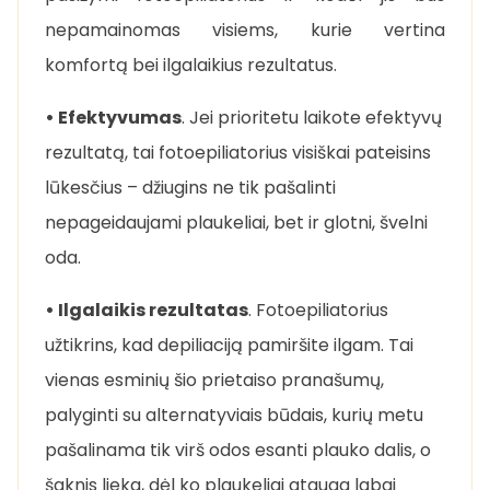
nepamainomas visiems, kurie vertina
komfortą bei ilgalaikius rezultatus.
• Efektyvumas
. Jei prioritetu laikote efektyvų
rezultatą, tai fotoepiliatorius visiškai pateisins
lūkesčius – džiugins ne tik pašalinti
nepageidaujami plaukeliai, bet ir glotni, švelni
oda.
• Ilgalaikis rezultatas
. Fotoepiliatorius
užtikrins, kad depiliaciją pamiršite ilgam. Tai
vienas esminių šio prietaiso pranašumų,
palyginti su alternatyviais būdais, kurių metu
pašalinama tik virš odos esanti plauko dalis, o
šaknis lieka, dėl ko plaukeliai atauga labai