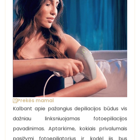
Prekės mamai
Kalbant apie pažangius depiliacijos būdus vis
dažniau linksniuojamas fotoepiliacijos
pavadinimas. Aptarkime, kokiais privalumais
pasižymi fotoepiliatorius ir kodėl jis bus