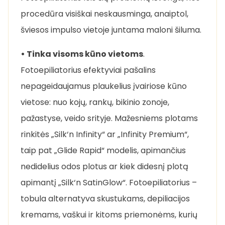
procedūra visiškai neskausminga, anaiptol,
šviesos impulso vietoje juntama maloni šiluma.
• Tinka visoms kūno vietoms
.
Fotoepiliatorius efektyviai pašalins
nepageidaujamus plaukelius įvairiose kūno
vietose: nuo kojų, rankų, bikinio zonoje,
pažastyse, veido srityje. Mažesniems plotams
rinkitės „Silk‘n Infinity“ ar „Infinity Premium“,
taip pat „Glide Rapid“ modelis, apimančius
nedidelius odos plotus ar kiek didesnį plotą
apimantį „Silk‘n SatinGlow“. Fotoepiliatorius –
tobula alternatyva skustukams, depiliacijos
kremams, vaškui ir kitoms priemonėms, kurių