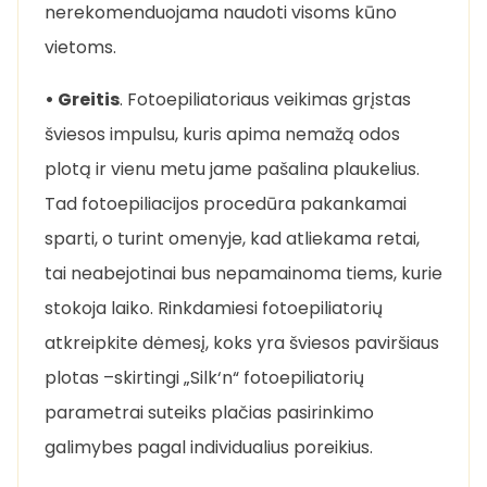
nerekomenduojama naudoti visoms kūno
vietoms.
• Greitis
. Fotoepiliatoriaus veikimas grįstas
šviesos impulsu, kuris apima nemažą odos
plotą ir vienu metu jame pašalina plaukelius.
Tad fotoepiliacijos procedūra pakankamai
sparti, o turint omenyje, kad atliekama retai,
tai neabejotinai bus nepamainoma tiems, kurie
stokoja laiko. Rinkdamiesi fotoepiliatorių
atkreipkite dėmesį, koks yra šviesos paviršiaus
plotas –skirtingi „Silk‘n“ fotoepiliatorių
parametrai suteiks plačias pasirinkimo
galimybes pagal individualius poreikius.