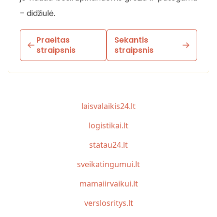
– didžiulė.
Praeitas
Sekantis
straipsnis
straipsnis
laisvalaikis24.lt
logistikai.lt
statau24.lt
sveikatingumui.lt
mamaiirvaikui.lt
verslosritys.lt