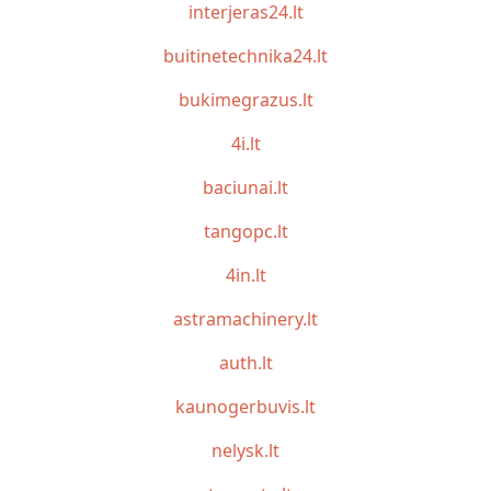
interjeras24.lt
buitinetechnika24.lt
bukimegrazus.lt
4i.lt
baciunai.lt
tangopc.lt
4in.lt
astramachinery.lt
auth.lt
kaunogerbuvis.lt
nelysk.lt