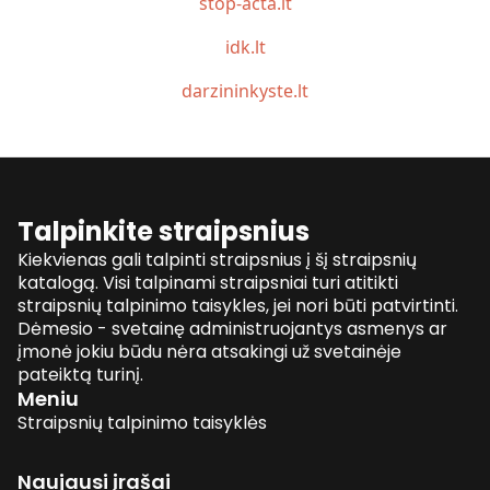
stop-acta.lt
idk.lt
darzininkyste.lt
Talpinkite straipsnius
Kiekvienas gali talpinti straipsnius į šį straipsnių
katalogą. Visi talpinami straipsniai turi atitikti
straipsnių talpinimo taisykles, jei nori būti patvirtinti.
Dėmesio - svetainę administruojantys asmenys ar
įmonė jokiu būdu nėra atsakingi už svetainėje
pateiktą turinį.
Meniu
Straipsnių talpinimo taisyklės
Naujausi įrašai