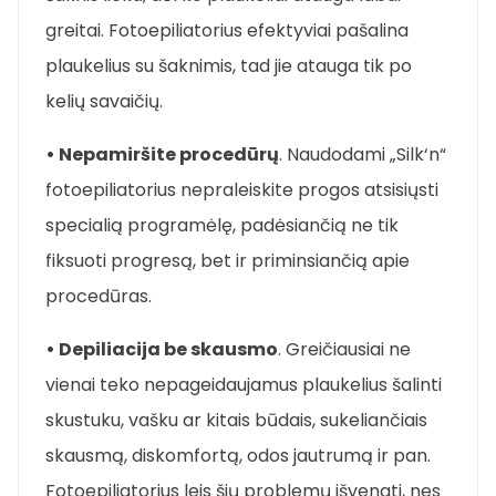
greitai. Fotoepiliatorius efektyviai pašalina
plaukelius su šaknimis, tad jie atauga tik po
kelių savaičių.
• Nepamiršite procedūrų
. Naudodami „Silk‘n“
fotoepiliatorius nepraleiskite progos atsisiųsti
specialią programėlę, padėsiančią ne tik
fiksuoti progresą, bet ir priminsiančią apie
procedūras.
• Depiliacija be skausmo
. Greičiausiai ne
vienai teko nepageidaujamus plaukelius šalinti
skustuku, vašku ar kitais būdais, sukeliančiais
skausmą, diskomfortą, odos jautrumą ir pan.
Fotoepiliatorius leis šių problemų išvengti, nes