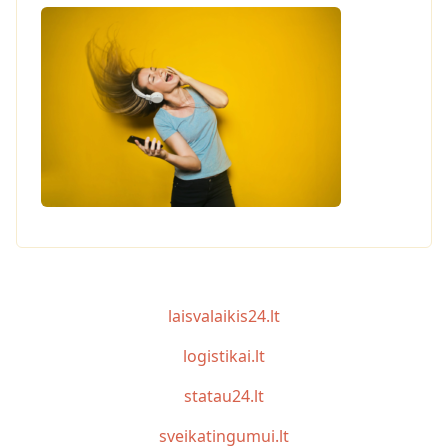
laisvalaikis24.lt
logistikai.lt
statau24.lt
sveikatingumui.lt