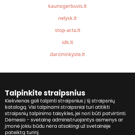
kaunogerbuvis.lt
nelysk.lt
stop-acta.lt
idk.lt
darzininkyste.lt
Talpinkite straipsnius
Kiekvienas gali talpinti straipsnius į šį straipsnių
katalogą. Visi talpinami straipsniai turi atitikti
straipsnių talpinimo taisykles, jei nori būti patvirtinti.
Dėmesio - svetainę administruojantys asmenys ar
įmonė jokiu būdu nėra atsakingi už svetainėje
pateiktą turinį.