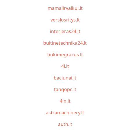
mamaiirvaikui.lt
verslosritys.lt
interjeras24.lt
buitinetechnika24.lt
bukimegrazus.lt
4i.lt
baciunai.lt
tangopc.lt
4in.lt
astramachinery.lt
auth.lt