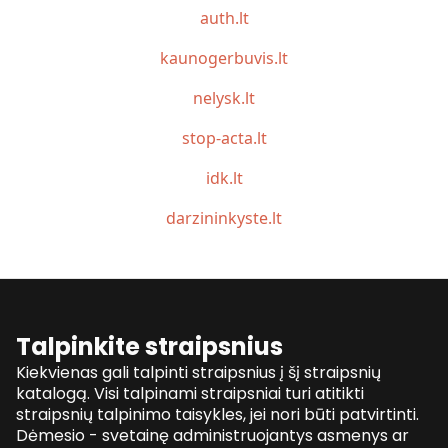
auth.lt
kaunogerbuvis.lt
nelysk.lt
stop-acta.lt
idk.lt
darzininkyste.lt
Talpinkite straipsnius
Kiekvienas gali talpinti straipsnius į šį straipsnių
katalogą. Visi talpinami straipsniai turi atitikti
straipsnių talpinimo taisykles, jei nori būti patvirtinti.
Dėmesio - svetainę administruojantys asmenys ar