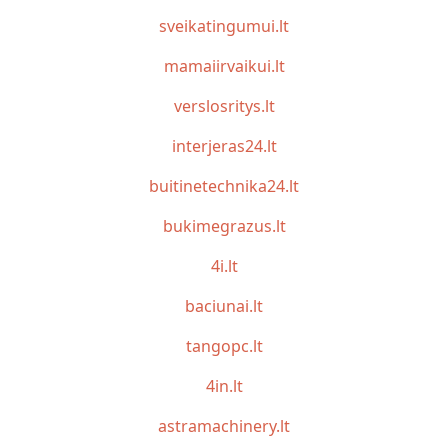
sveikatingumui.lt
mamaiirvaikui.lt
verslosritys.lt
interjeras24.lt
buitinetechnika24.lt
bukimegrazus.lt
4i.lt
baciunai.lt
tangopc.lt
4in.lt
astramachinery.lt