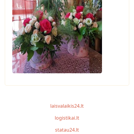
laisvalaikis24.lt
logistikai.lt
statau24.lt