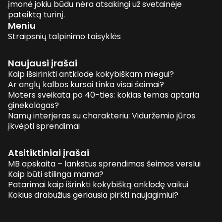
įmonė jokiu būdu nėra atsakingi už svetainėje
pateiktą turinį.
Meniu
Straipsnių talpinimo taisyklės
Naujausi įrašai
Kaip išsirinkti antklodę kokybiškam miegui?
Ar anglų kalbos kursai tinka visai šeimai?
Moters sveikata po 40-ties: kokias temas aptaria
ginekologas?
Namų interjeras su charakteriu: Viduržemio jūros
įkvėpti sprendimai
Atsitiktiniai įrašai
MB apskaita – lankstus sprendimas šeimos verslui
Kaip būti stilinga mama?
Patarimai kaip išrinkti kokybišką anklodę vaikui
Kokius drabužius geriausia pirkti naujagimiui?