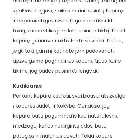
atkreipti dėmesį ir į kepurės dizainą, formą bei
spalvas. Jog jūsų vaikas noriai nešiotų kepurę
ir nepamirštų jos užsidėti, geriausia išrinkti
tokią, kurios stilius jam labiausiai patiktų. Todėl
kepurę geriausia rinktis kartu su vaiku. Tačiau,
jeigu tokį gaminį ketinate jam padovanoti,
apžvelgsime pagrindinius kepurių tipus, kurie
tikime, jog padės pasirinkti lengviau.
Kūdikiams
Perkant kepurę kūdikiui, svarbiausia atsižvelgti
į kepurės sudėtį ir kokybę. Geriausia, jog
kepurė būtų pagaminta iš kuo natūralesnių
medžiagų, kurios nedirgintų odos, būtų
patogios ir malonios dėvėti. Tokia kepurė