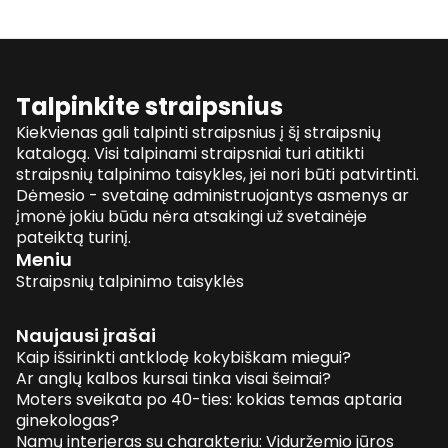
Talpinkite straipsnius
Kiekvienas gali talpinti straipsnius į šį straipsnių
katalogą. Visi talpinami straipsniai turi atitikti
straipsnių talpinimo taisykles, jei nori būti patvirtinti.
Dėmesio - svetainę administruojantys asmenys ar
įmonė jokiu būdu nėra atsakingi už svetainėje
pateiktą turinį.
Meniu
Straipsnių talpinimo taisyklės
Naujausi įrašai
Kaip išsirinkti antklodę kokybiškam miegui?
Ar anglų kalbos kursai tinka visai šeimai?
Moters sveikata po 40-ties: kokias temas aptaria
ginekologas?
Namų interjeras su charakteriu: Viduržemio jūros