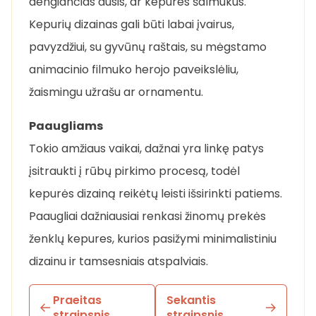
dengiančias ausis, ar kepures šalmukus.
Kepurių dizainas gali būti labai įvairus,
pavyzdžiui, su gyvūnų raštais, su mėgstamo
animacinio filmuko herojo paveikslėliu,
žaismingu užrašu ar ornamentu.
Paaugliams
Tokio amžiaus vaikai, dažnai yra linkę patys
įsitraukti į rūbų pirkimo procesą, todėl
kepurės dizainą reikėtų leisti išsirinkti patiems.
Paaugliai dažniausiai renkasi žinomų prekės
ženklų kepures, kurios pasižymi minimalistiniu
dizainu ir tamsesniais atspalviais.
Praeitas
Sekantis
straipsnis
straipsnis