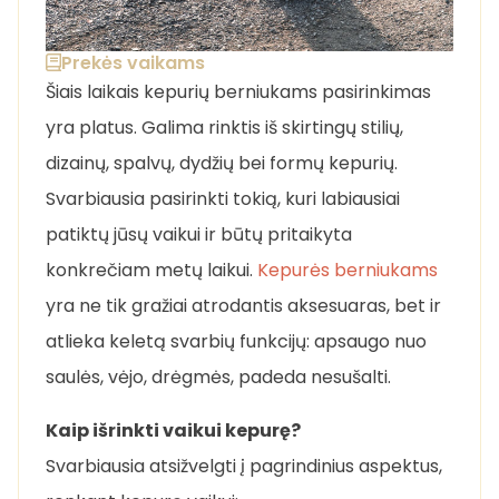
Prekės vaikams
Šiais laikais kepurių berniukams pasirinkimas
yra platus. Galima rinktis iš skirtingų stilių,
dizainų, spalvų, dydžių bei formų kepurių.
Svarbiausia pasirinkti tokią, kuri labiausiai
patiktų jūsų vaikui ir būtų pritaikyta
konkrečiam metų laikui.
Kepurės berniukams
yra ne tik gražiai atrodantis aksesuaras, bet ir
atlieka keletą svarbių funkcijų: apsaugo nuo
saulės, vėjo, drėgmės, padeda nesušalti.
Kaip išrinkti vaikui kepurę?
Svarbiausia atsižvelgti į pagrindinius aspektus,