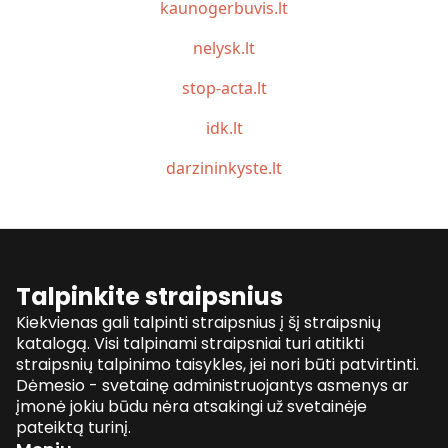
kaunogerbuvis.lt
nelysk.lt
stop-acta.lt
idk.lt
darzininkyste.lt
Talpinkite straipsnius
Kiekvienas gali talpinti straipsnius į šį straipsnių
katalogą. Visi talpinami straipsniai turi atitikti
straipsnių talpinimo taisykles, jei nori būti patvirtinti.
Dėmesio - svetainę administruojantys asmenys ar
įmonė jokiu būdu nėra atsakingi už svetainėje
pateiktą turinį.