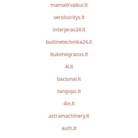
mamaiirvaikui.lt
verslosritys.lt
interjeras24.lt
buitinetechnika24.lt
bukimegrazus.lt
4i.lt
baciunai.lt
tangopc.lt
4in.lt
astramachinery.lt
auth.lt