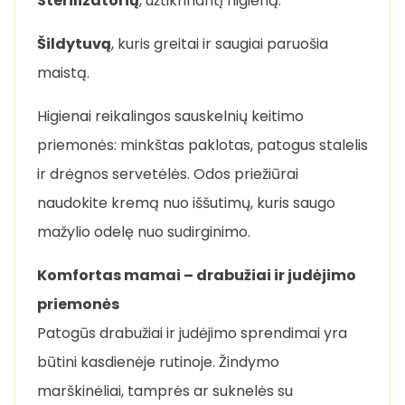
Sterilizatorių
, užtikrinantį higieną.
Šildytuvą
, kuris greitai ir saugiai paruošia
maistą.
Higienai reikalingos sauskelnių keitimo
priemonės: minkštas paklotas, patogus stalelis
ir drėgnos servetėlės. Odos priežiūrai
naudokite kremą nuo iššutimų, kuris saugo
mažylio odelę nuo sudirginimo.
Komfortas mamai – drabužiai ir judėjimo
priemonės
Patogūs drabužiai ir judėjimo sprendimai yra
būtini kasdienėje rutinoje. Žindymo
marškinėliai, tamprės ar suknelės su