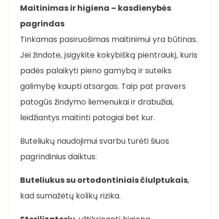
Maitinimas ir higiena – kasdienybės
pagrindas
Tinkamas pasiruošimas maitinimui yra būtinas.
Jei žindote, įsigykite kokybišką pientraukį, kuris
padės palaikyti pieno gamybą ir suteiks
galimybę kaupti atsargas. Taip pat pravers
patogūs žindymo liemenukai ir drabužiai,
leidžiantys maitinti patogiai bet kur.
Buteliukų naudojimui svarbu turėti šiuos
pagrindinius daiktus:
Buteliukus su ortodontiniais čiulptukais
,
kad sumažėtų kolikų rizika.