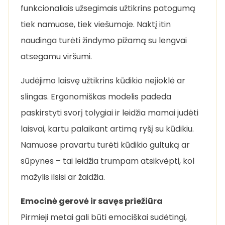
funkcionaliais užsegimais užtikrins patogumą
tiek namuose, tiek viešumoje. Naktį itin
naudinga turėti žindymo pižamą su lengvai
atsegamu viršumi.
Judėjimo laisvę užtikrins kūdikio neįioklė ar
slingas. Ergonomiškas modelis padeda
paskirstyti svorį tolygiai ir leidžia mamai judėti
laisvai, kartu palaikant artimą ryšį su kūdikiu.
Namuose pravartu turėti kūdikio gultuką ar
sūpynes – tai leidžia trumpam atsikvėpti, kol
mažylis ilsisi ar žaidžia.
Emocinė gerovė ir savęs priežiūra
Pirmieji metai gali būti emociškai sudėtingi,