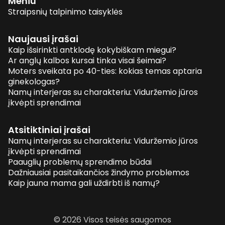
Meniu
Straipsnių talpinimo taisyklės
Naujausi įrašai
Kaip išsirinkti antklodę kokybiškam miegui?
Ar anglų kalbos kursai tinka visai šeimai?
Moters sveikata po 40-ties: kokias temas aptaria
ginekologas?
Namų interjeras su charakteriu: Viduržemio jūros
įkvėpti sprendimai
Atsitiktiniai įrašai
Namų interjeras su charakteriu: Viduržemio jūros
įkvėpti sprendimai
Paauglių problemų sprendimo būdai
Dažniausiai pasitaikančios žindymo problemos
Kaip jauna mama gali uždirbti iš namų?
© 2026 Visos teisės saugomos