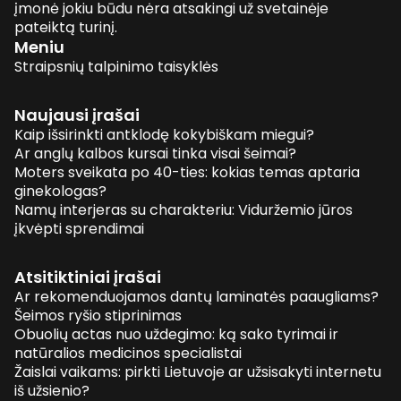
įmonė jokiu būdu nėra atsakingi už svetainėje
pateiktą turinį.
Meniu
Straipsnių talpinimo taisyklės
Naujausi įrašai
Kaip išsirinkti antklodę kokybiškam miegui?
Ar anglų kalbos kursai tinka visai šeimai?
Moters sveikata po 40-ties: kokias temas aptaria
ginekologas?
Namų interjeras su charakteriu: Viduržemio jūros
įkvėpti sprendimai
Atsitiktiniai įrašai
Ar rekomenduojamos dantų laminatės paaugliams?
Šeimos ryšio stiprinimas
Obuolių actas nuo uždegimo: ką sako tyrimai ir
natūralios medicinos specialistai
Žaislai vaikams: pirkti Lietuvoje ar užsisakyti internetu
iš užsienio?