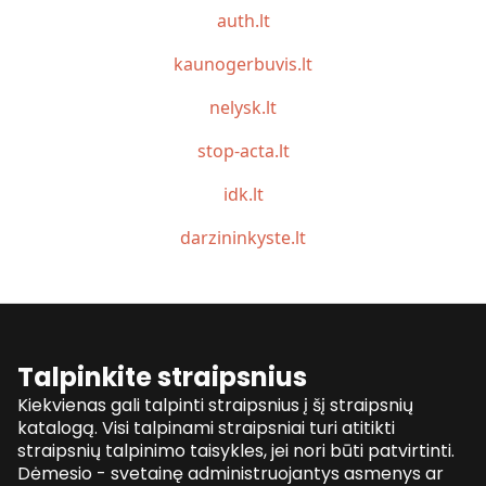
auth.lt
kaunogerbuvis.lt
nelysk.lt
stop-acta.lt
idk.lt
darzininkyste.lt
Talpinkite straipsnius
Kiekvienas gali talpinti straipsnius į šį straipsnių
katalogą. Visi talpinami straipsniai turi atitikti
straipsnių talpinimo taisykles, jei nori būti patvirtinti.
Dėmesio - svetainę administruojantys asmenys ar