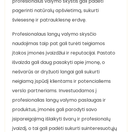
profesionalus valymo skystis gali padėti
pagerinti natūralų apšvietimą, sukurti
šviesesnę ir patrauklesnę erdvę.
Profesionalaus langų valymo skysčio
naudojimas taip pat gali turėti teigiamos
įtakos įmonės įvaizdžiui ir reputacijai. Pastato
išvaizda gali daug pasakyti apie įmonę, o
nešvarūs ar dryžuoti langai gali sukurti
neigiamą įspūdį klientams ir potencialiems
verslo partneriams. Investuodamos į
profesionalias langų valymo paslaugas ir
produktus, įmonės gali parodyti savo
įsipareigojimą išlaikyti švarų ir profesionalų
įvaizdį, o tai gali padėti sukurti suinteresuotųjų