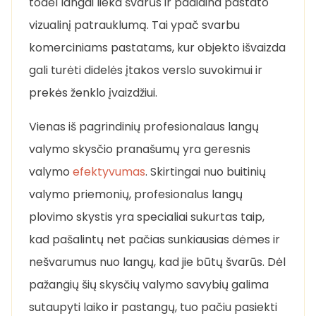
todėl langai lieka švarūs ir padidina pastato
vizualinį patrauklumą. Tai ypač svarbu
komerciniams pastatams, kur objekto išvaizda
gali turėti didelės įtakos verslo suvokimui ir
prekės ženklo įvaizdžiui.
Vienas iš pagrindinių profesionalaus langų
valymo skysčio pranašumų yra geresnis
valymo
efektyvumas
. Skirtingai nuo buitinių
valymo priemonių, profesionalus langų
plovimo skystis yra specialiai sukurtas taip,
kad pašalintų net pačias sunkiausias dėmes ir
nešvarumus nuo langų, kad jie būtų švarūs. Dėl
pažangių šių skysčių valymo savybių galima
sutaupyti laiko ir pastangų, tuo pačiu pasiekti