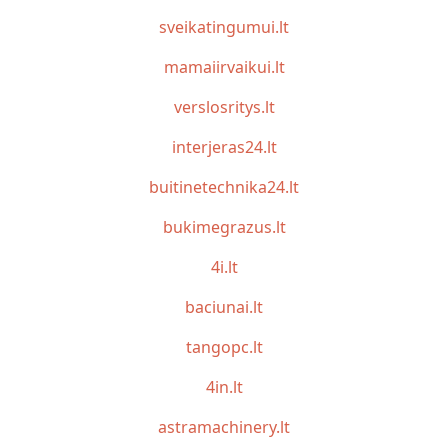
sveikatingumui.lt
mamaiirvaikui.lt
verslosritys.lt
interjeras24.lt
buitinetechnika24.lt
bukimegrazus.lt
4i.lt
baciunai.lt
tangopc.lt
4in.lt
astramachinery.lt