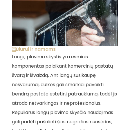
Biurui ir namams
Langų plovimo skystis yra esminis
komponentas palaikant komercinių pastatų
švarą ir išvaizdą. Ant langų susikaupę
nešvarumai, dulkės gali smarkiai paveikti
bendrą pastato estetinį patrauklumą, todėl jis
atrodo netvarkingas ir neprofesionalus.
Reguliarus langų plovimo skysčio naudojimas
gali padėti pašalinti šias negražias nuosėdas,