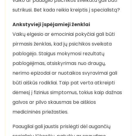
vaiko ar paauglio psichikos sveikata gali būti
sutrikusi. Bet kada reikia kreiptis į specialistą?
Ankstyvieji įspėjamieji ženklai
Vaikų elgesio ar emociniai pokyčiai gali būti
pirmasis ženklas, kad jų psichikos sveikata
pablogėjo. Staigus mokymosi rezultatų
pablogėjimas, atsiskyrimas nuo draugų,
nerimo epizodai ar nuotaikos svyravimai gali
būti aiškūs rodikliai. Taip pat verta atkreipti
dėmesį į fizinius simptomus, tokius kaip dažnas
galvos ar pilvo skausmas be aiškios
medicininės priežasties.
Paaugliai gali jaustis prislėgti dėl augančių