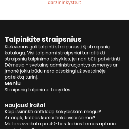
darzininkyste.lt
Talpinkite straipsnius
Kiekvienas gali talpinti straipsnius į šį straipsnių
katalogą. Visi talpinami straipsniai turi atitikti
straipsnių talpinimo taisykles, jei nori būti patvirtinti.
Dėmesio - svetainę administruojantys asmenys ar
įmonė jokiu būdu nėra atsakingi už svetainėje
pateiktą turinį.
Meniu
Straipsnių talpinimo taisyklės
Naujausi įrašai
Kaip išsirinkti antklodę kokybiškam miegui?
Ar anglų kalbos kursai tinka visai šeimai?
Moters sveikata po 40-ties: kokias temas aptaria