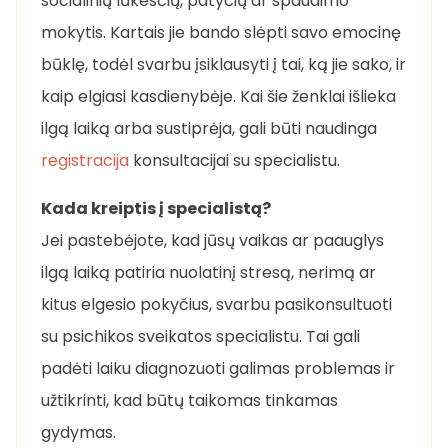
socialinių lūkesčių, patyčių ar spaudimo
mokytis. Kartais jie bando slėpti savo emocinę
būklę, todėl svarbu įsiklausyti į tai, ką jie sako, ir
kaip elgiasi kasdienybėje. Kai šie ženklai išlieka
ilgą laiką arba sustiprėja, gali būti naudinga
registracija
konsultacijai su specialistu.
Kada kreiptis į specialistą?
Jei pastebėjote, kad jūsų vaikas ar paauglys
ilgą laiką patiria nuolatinį stresą, nerimą ar
kitus elgesio pokyčius, svarbu pasikonsultuoti
su psichikos sveikatos specialistu. Tai gali
padėti laiku diagnozuoti galimas problemas ir
užtikrinti, kad būtų taikomas tinkamas
gydymas.